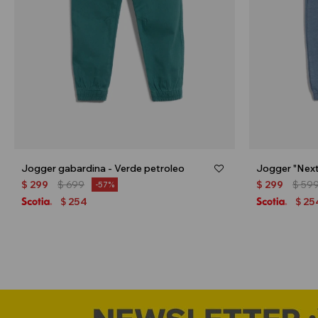
Jogger gabardina - Verde petroleo
Jogger "Next 
$
299
$
699
$
299
$
59
57
254
25
$
$