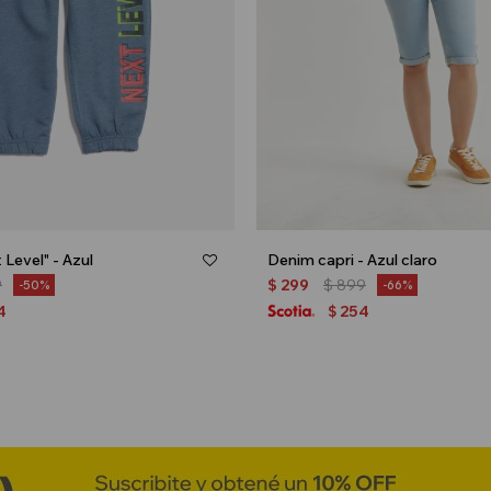
Level" - Azul
Denim capri - Azul claro
9
$
299
$
899
50
66
4
254
$