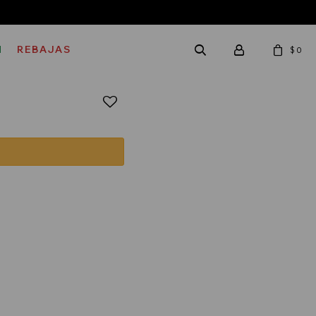
M
REBAJAS
$
0