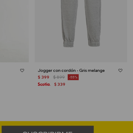
Jogger con cordón - Gris melange
$
399
$
899
55
339
$