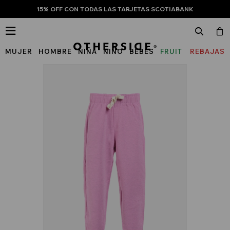
15% OFF CON TODAS LAS TARJETAS SCOTIABANK

MUJER
HOMBRE
NIÑA
NIÑO
BEBÉS
FRUIT
REBAJAS
OF
THE
LOOM