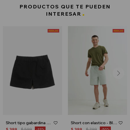
PRODUCTOS QUE TE PUEDEN
INTERESAR
Short tipo gabardina con elastico - Negro
Short con elastico - Blanco
$
399
$
599
$
399
$
799
33
50