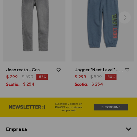
Jean recto - Gris
Jogger "Next Level" - Azul
$
299
$
699
$
299
$
599
57
50
254
254
$
$
Empresa