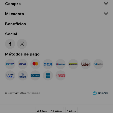
Compra
Mi cuenta
Beneficios
Social


Métodos de pago
© Copyright 2026 / Otherside
4 Años
14 Años
5 Años