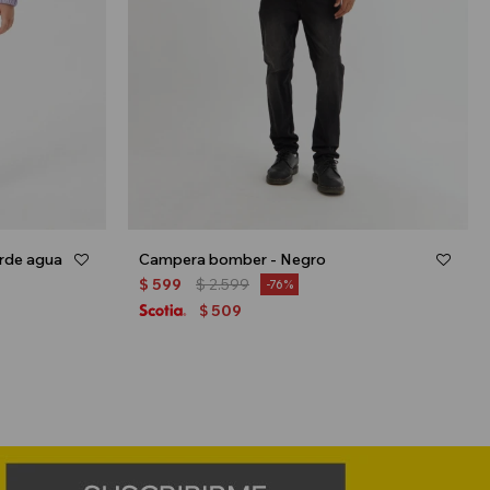
erde agua
Campera bomber - Negro
$
599
$
2.599
76
509
$