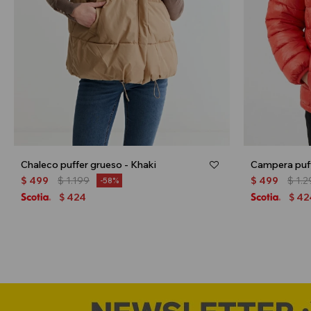
Chaleco puffer grueso - Khaki
$
499
$
1.199
$
499
$
1.2
58
424
42
$
$