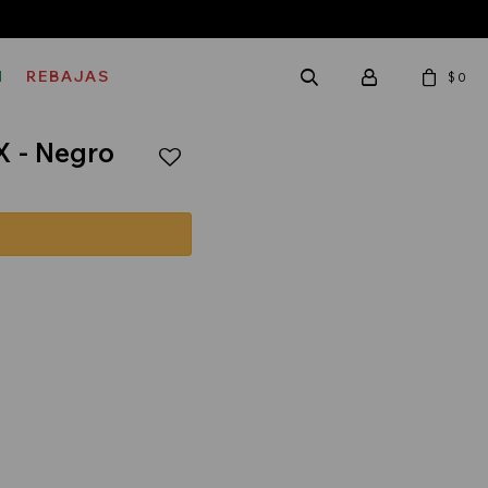
M
REBAJAS
$
0
X - Negro