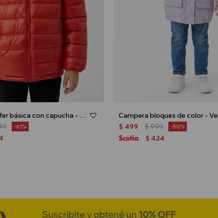
Campera puffer básica con capucha - UNISEX - Rojo
Campera bloques de color - V
99
$
499
$
999
61
50
4
424
$