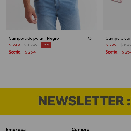
Campera de polar - Negro
Campera con
$
299
$
1.299
$
299
$
89
76
254
25
$
$
Empresa
Compra