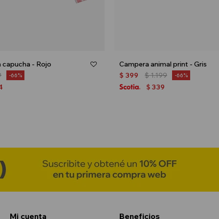
 capucha - Rojo
Campera animal print - Gris
9
$
399
$
1.199
66
66
4
339
$
Mi cuenta
Beneficios