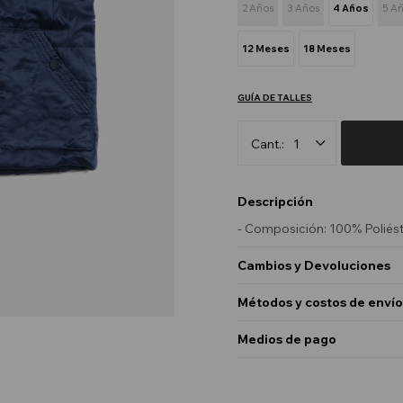
2 Años
3 Años
4 Años
5 A
12 Meses
18 Meses
GUÍA DE TALLES
1
Descripción
- Composición: 100% Poliést
Cambios y Devoluciones
Métodos y costos de envío
Medios de pago