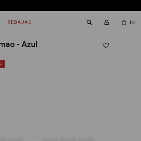
M
REBAJAS
$
0
mao - Azul