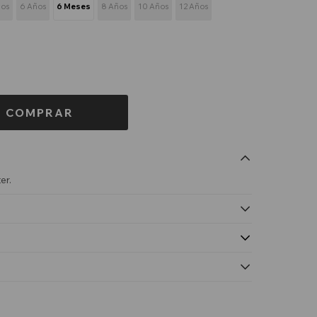
ños
6 Años
6 Meses
8 Años
10 Años
12 Años
COMPRAR
er.