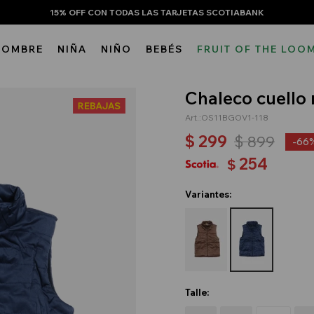
15% OFF CON TODAS LAS TARJETAS SCOTIABANK
HOMBRE
NIÑA
NIÑO
BEBÉS
FRUIT OF THE LOO
Chaleco cuello 
OS11BGOV1-118
$
299
$
899
66
254
$
Variantes:
Talle: