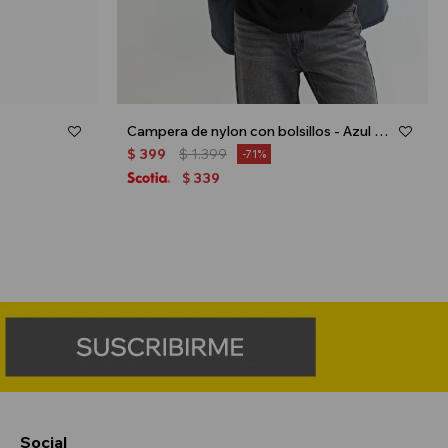
Campera de nylon con bolsillos - Azul marino
$
399
$
1.399
71
339
$
Social