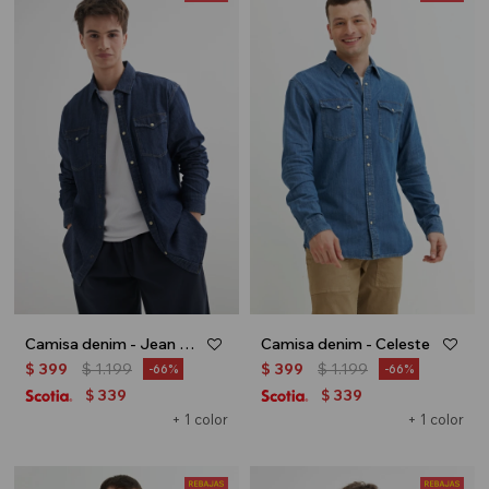
Camisa denim - Jean oscuro
Camisa denim - Celeste
$
399
$
1.199
$
399
$
1.199
66
66
339
339
$
$
+ 1 color
+ 1 color