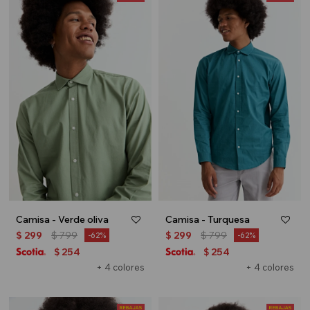
Camisa - Verde oliva
Camisa - Turquesa
$
299
$
799
$
299
$
799
62
62
254
254
$
$
+ 4 colores
+ 4 colores