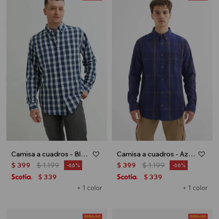
Camisa a cuadros - Blanco
Camisa a cuadros - Azul marino
$
399
$
1.199
$
399
$
1.199
66
66
339
339
$
$
+ 1 color
+ 1 color