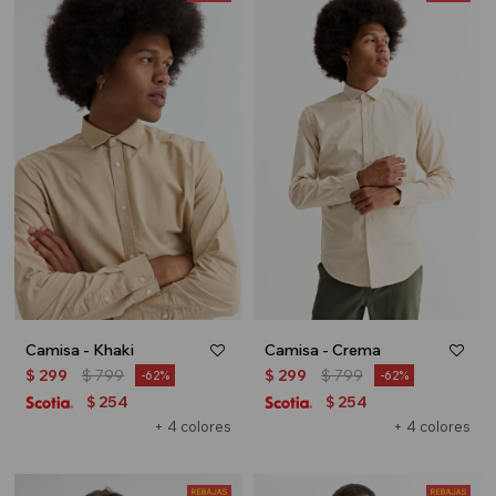
Camisa - Khaki
Camisa - Crema
$
299
$
799
$
299
$
799
62
62
254
254
$
$
+ 4 colores
+ 4 colores