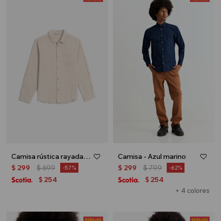
Camisa rústica rayada - Beige
Camisa - Azul marino
$
299
$
699
$
299
$
799
57
62
254
254
$
$
+ 4 colores