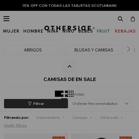
15% OFF CON TODAS LAS TARJETAS SCOTIABANK

MUJER
HOMBRE
NIÑA
NIÑO
BEBÉS
FRUIT
REBAJAS
OF
THE
ABRIGOS
BLUSAS Y CAMISAS
BU
LOOM
CAMISAS DE EN SALE
Vistas
Recomendados
Filtrando por:
Indumentaria
Camisas
Otherside
Quitar filtros