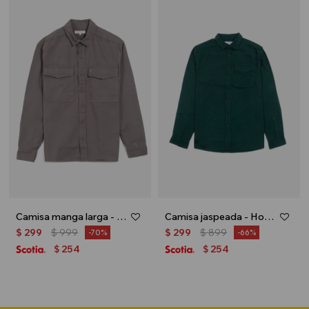
Camisa manga larga - Gris oscuro
Camisa jaspeada - Hombre - Verde ingles
$
299
$
999
$
299
$
899
70
66
254
254
$
$