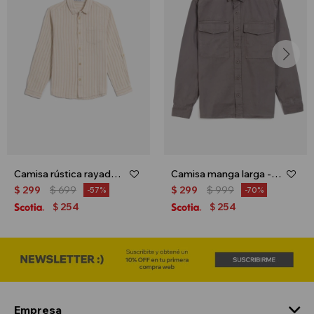
Camisa rústica rayada - Beige
Camisa manga larga - Gris oscuro
$
299
$
699
$
299
$
999
57
70
254
254
$
$
Empresa