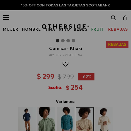
15% OFF CON TODAS LAS TARJETAS SCOTIABANK

MUJER
HOMBRE
NIÑA
NIÑO
BEBÉS
FRUIT
REBAJAS
OF
THE
Camisa - Khaki
OS12MGBL3-64
LOOM
$
299
$
799
62
254
$
Variantes: