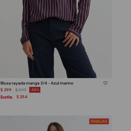
Talle
Blusa rayada manga 3/4 - Azul marino
$
299
$
599
50
254
$