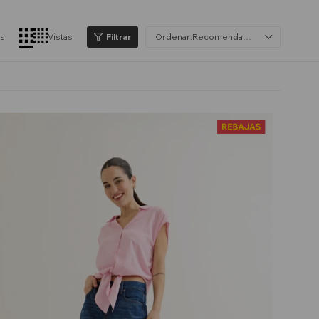
os
Vistas
Recomendados