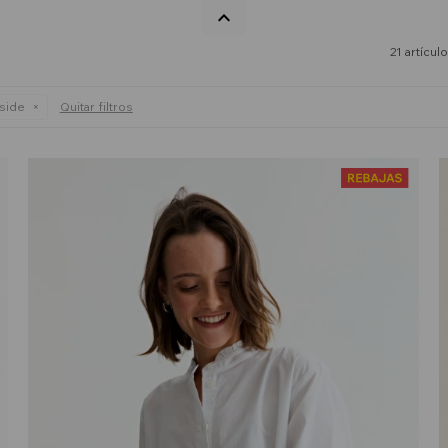
21 artícul
side
Quitar filtros