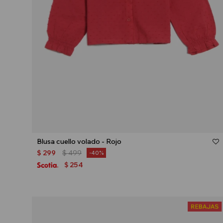
Talle
Blusa cuello volado - Rojo
$
299
$
499
40
254
$