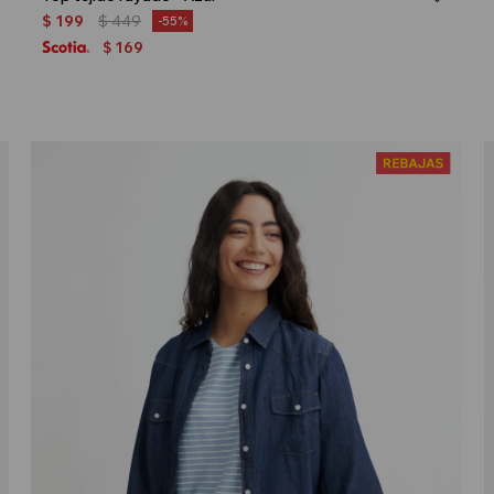
$
199
$
449
55
169
$