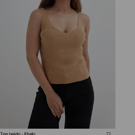
Talle
Top tejido - Khaki