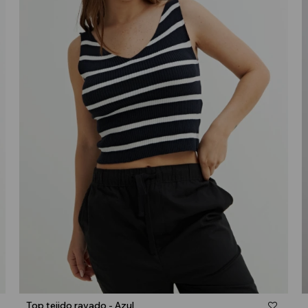
Talle
Top tejido rayado - Azul