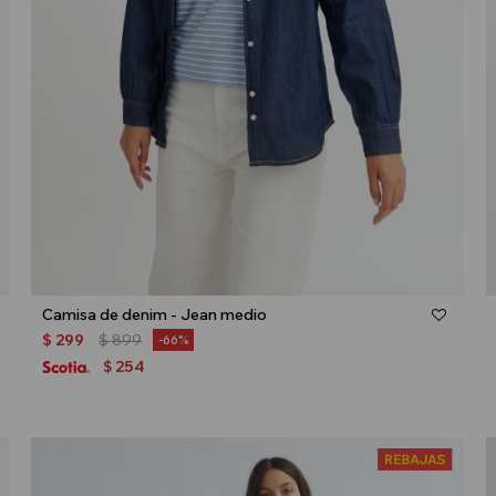
Talle
Camisa de denim - Jean medio
$
299
$
899
66
254
$