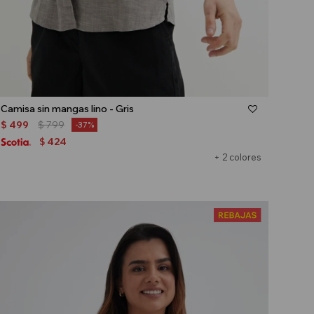
Talle
Camisa sin mangas lino - Gris
$
499
$
799
37
424
$
+ 2 colores