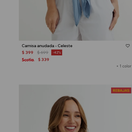
Talle
Camisa anudada - Celeste
$
399
$
699
42
339
$
+ 1 color