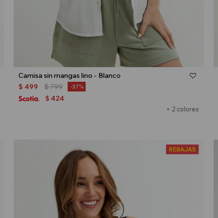
Talle
Camisa sin mangas lino - Blanco
$
499
$
799
37
424
$
+ 2 colores