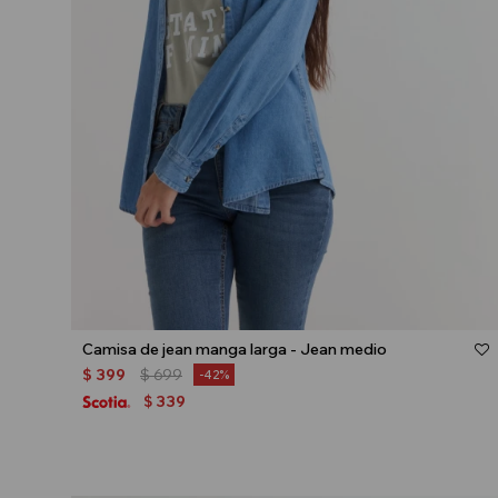
Talle
Camisa de jean manga larga - Jean medio
$
399
$
699
42
339
$