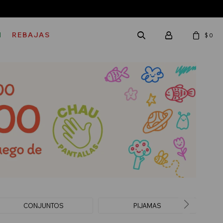
M
REBAJAS
$
0
CONJUNTOS
PIJAMAS