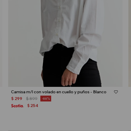
Talle
Camisa m/l con volado en cuello y puños - Blanco
$
299
$
899
66
254
$