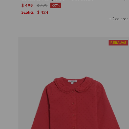
$
499
$
799
37
424
$
+ 2 colores