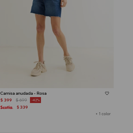
Talle
Camisa anudada - Rosa
$
399
$
699
42
339
$
+ 1 color