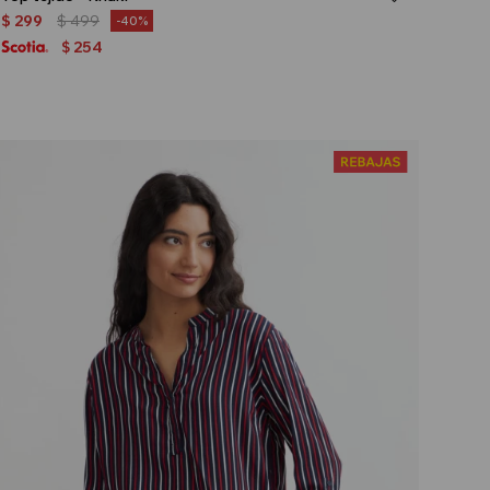
$
299
$
499
40
254
$