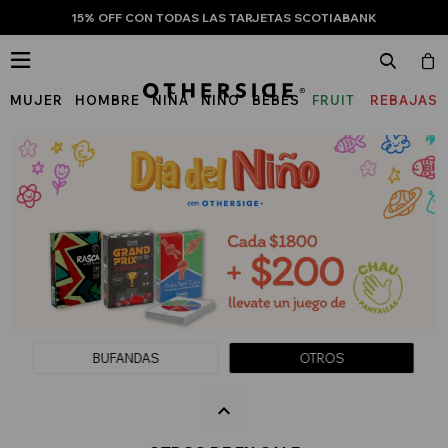
15% OFF CON TODAS LAS TARJETAS SCOTIABANK

MUJER
HOMBRE
NIÑA
NIÑO
BEBÉS
FRUIT
REBAJAS
OF
THE
LOOM
BUFANDAS
OTROS