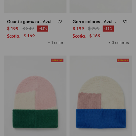
Guante gamuza - Azul
Gorro colores - Azul marino
$
199
$
349
$
199
$
299
42
33
169
169
$
$
+ 1 color
+ 3 colores