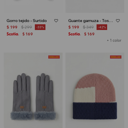
Gorro tejido - Surtido
Guante gamuza - Tostado
$
199
$
299
$
199
$
349
33
42
169
169
$
$
+ 1 color