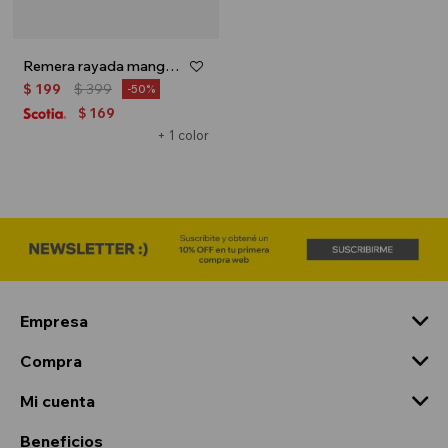
Remera rayada manga corta - Verde menta
$
199
$
399
50
169
$
+ 1 color
Empresa
Compra
Mi cuenta
Beneficios