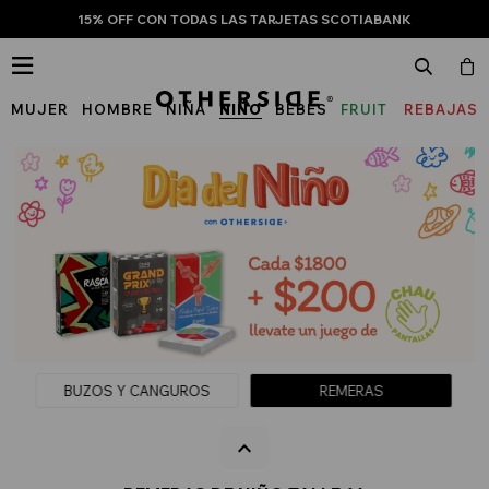
15% OFF CON TODAS LAS TARJETAS SCOTIABANK

MUJER
HOMBRE
NIÑA
NIÑO
BEBÉS
FRUIT
REBAJAS
OF
THE
LOOM
BUZOS Y CANGUROS
REMERAS