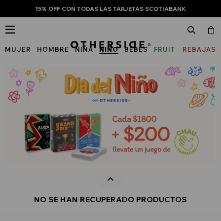
15% OFF CON TODAS LAS TARJETAS SCOTIABANK

MUJER
HOMBRE
NIÑA
NIÑO
BEBÉS
FRUIT
REBAJAS
OF
THE
LOOM
NO SE HAN RECUPERADO PRODUCTOS