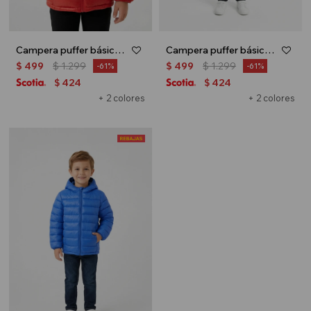
Campera puffer básica con capucha - UNISEX - Rojo
Campera puffer básica con capucha - UNISEX - Negro
$
499
$
1.299
$
499
$
1.299
61
61
424
424
$
$
+ 2 colores
+ 2 colores