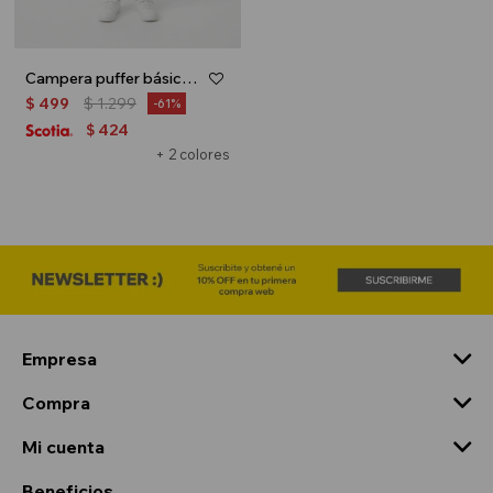
Campera puffer básica con capucha - UNISEX - Azul
$
499
$
1.299
61
424
$
+ 2 colores
Empresa
Compra
Mi cuenta
Beneficios