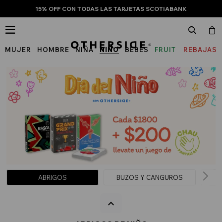
15% OFF CON TODAS LAS TARJETAS SCOTIABANK

MUJER
HOMBRE
NIÑA
NIÑO
BEBÉS
FRUIT
REBAJAS
OF
THE
LOOM
ABRIGOS
BUZOS Y CANGUROS