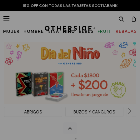
15% OFF CON TODAS LAS TARJETAS SCOTIABANK

MUJER
HOMBRE
NIÑA
NIÑO
BEBÉS
FRUIT
REBAJAS
OF
THE
LOOM
ABRIGOS
BUZOS Y CANGUROS