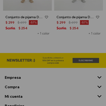
Conjunto de pijama Dream Maker - Azul marino
Conjunto de pijama Dream Maker - Celeste
$
299
$
699
$
299
$
699
57
57
254
254
$
$
+ 1 color
+ 1 color
Empresa
Compra
Mi cuenta
Beneficios