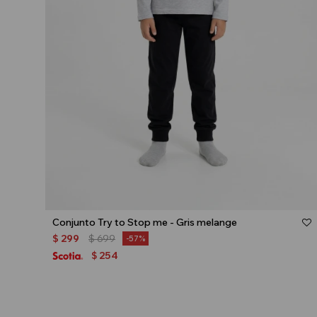
Talle
Conjunto Try to Stop me - Gris melange
$
299
$
699
57
254
$