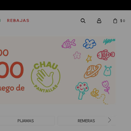
M
REBAJAS
$
0
PIJAMAS
REMERAS