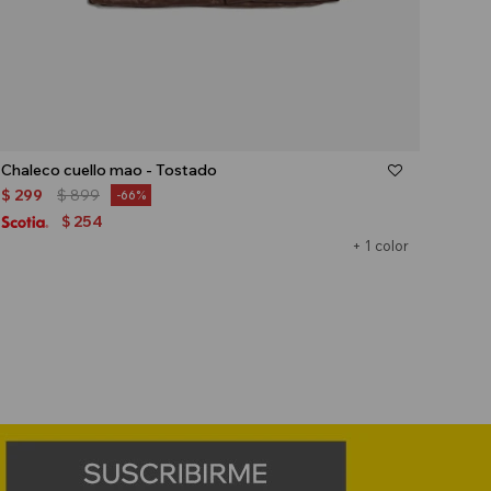
Talle
Chaleco cuello mao - Tostado
$
299
$
899
66
254
$
+ 1 color