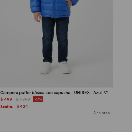
Talle
Campera puffer básica con capucha - UNISEX - Azul
$
499
$
1.299
61
424
$
+ 2 colores