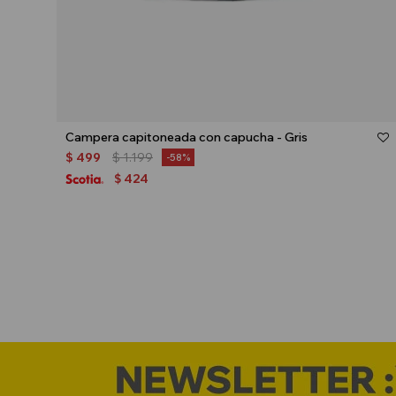
Talle
Campera capitoneada con capucha - Gris
$
499
$
1.199
58
424
$