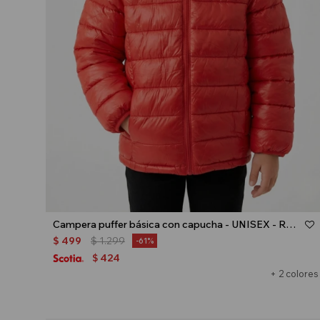
Talle
Campera puffer básica con capucha - UNISEX - Rojo
$
499
$
1.299
61
424
$
+ 2 colores