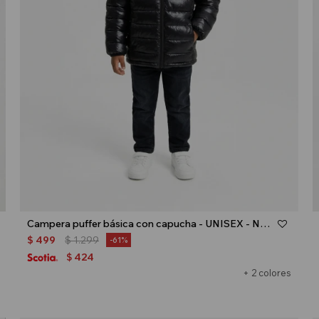
Talle
Campera puffer básica con capucha - UNISEX - Negro
$
499
$
1.299
61
424
$
+ 2 colores