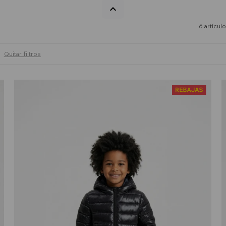
6 artícul
Quitar filtros