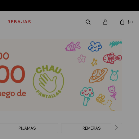
M
REBAJAS
$
0
PIJAMAS
REMERAS