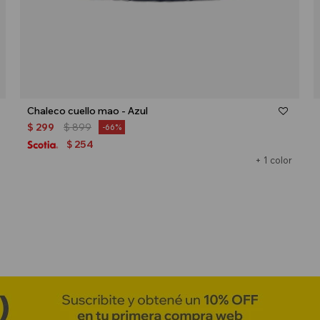
Talle
Chaleco cuello mao - Azul
$
299
$
899
66
254
$
+ 1 color