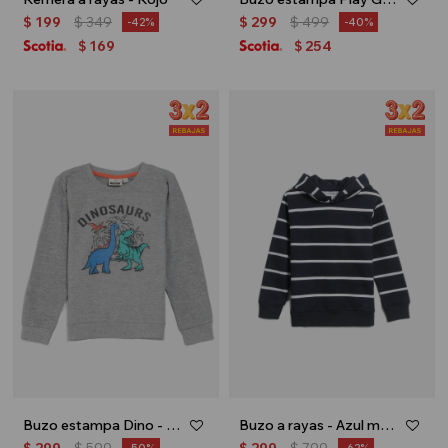
$
199
$
349
$
299
$
499
42
40
169
254
$
$
Buzo estampa Dino - Gris melange
Buzo a rayas - Azul marino