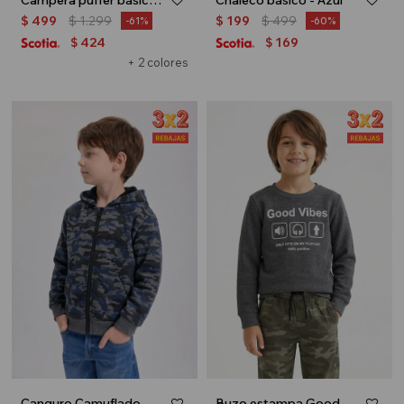
Campera puffer básica con capucha - UNISEX - Azul
Chaleco básico - Azul
$
499
$
1.299
$
199
$
499
61
60
424
169
$
$
+ 2 colores
Canguro Camuflado - Azul
Buzo estampa Good Vibes - Gris oscuro