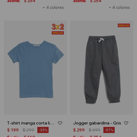
254
254
$
$
+ 4 colores
+ 4 colores
T-shirt manga corta lisa - Azul marino
Jogger gabardina - Gris
$
199
$
299
$
299
$
699
33
57