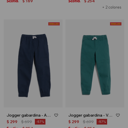
169
254
$
$
+ 2 colores
Jogger gabardina - Azul marino
Jogger gabardina - Verde petroleo
$
299
$
699
$
299
$
699
57
57