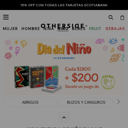
15% OFF CON TODAS LAS TARJETAS SCOTIABANK

MUJER
HOMBRE
NIÑA
NIÑO
BEBÉS
FRUIT
REBAJAS
OF
THE
LOOM
ABRIGOS
BUZOS Y CANGUROS