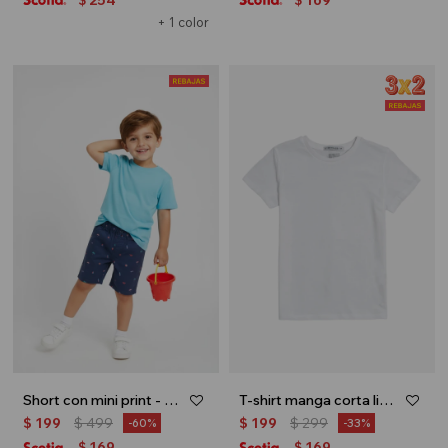
+ 1 color
Short con mini print - Azul
T-shirt manga corta lisa - Blanco
$
199
$
499
$
199
$
299
60
33
169
169
$
$