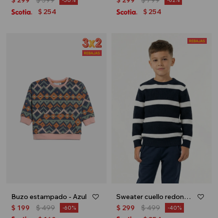
$
299
$
599
$
299
$
799
50
62
254
254
$
$
Buzo estampado - Azul
Sweater cuello redondo - Azul y blanco
$
199
$
499
$
299
$
499
60
40