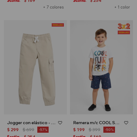
169
254
$
$
+ 7 colores
+ 1 color
Jogger con elástico - Beige
Remera m/c COOL SURFER - Blanco
$
299
$
699
$
199
$
399
57
50
254
169
$
$