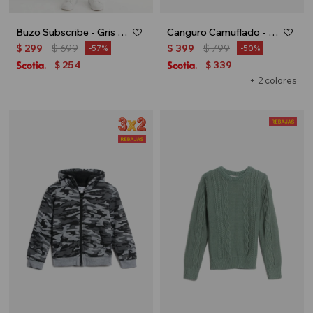
Buzo Subscribe - Gris melange
Canguro Camuflado - Verde
$
299
$
699
$
399
$
799
57
50
254
339
$
$
+ 2 colores