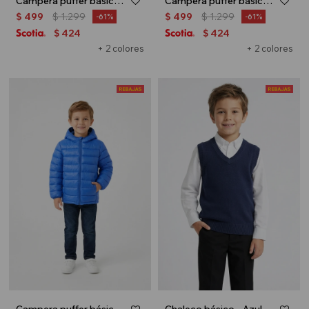
Campera puffer básica con capucha - UNISEX - Rojo
Campera puffer básica con capucha - UNISEX - Negro
$
499
$
1.299
$
499
$
1.299
61
61
424
424
$
$
+ 2 colores
+ 2 colores