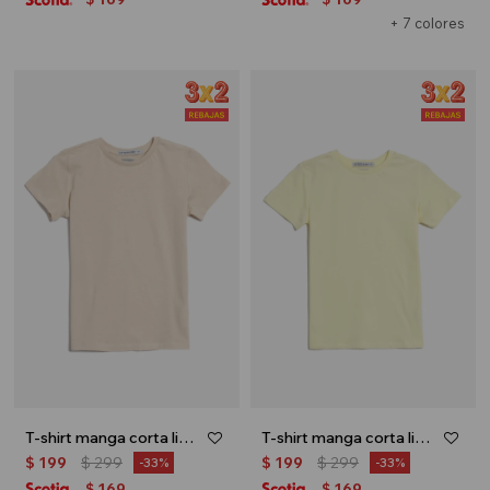
+ 7 colores
T-shirt manga corta lisa - Beige
T-shirt manga corta lisa - Amarillo
$
199
$
299
$
199
$
299
33
33
169
169
$
$