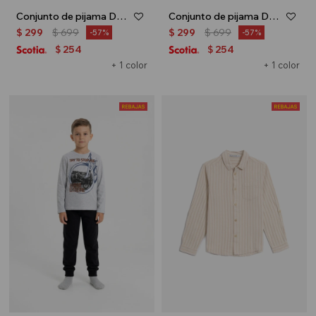
Conjunto de pijama Dream Maker - Azul marino
Conjunto de pijama Dream Maker - Celeste
$
299
$
699
$
299
$
699
57
57
254
254
$
$
+ 1 color
+ 1 color