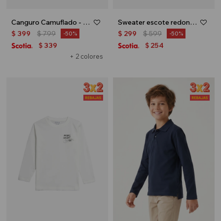
Canguro Camuflado - Gris
Sweater escote redondo con ochos - Verde
$
399
$
799
$
299
$
599
50
50
339
254
$
$
+ 2 colores