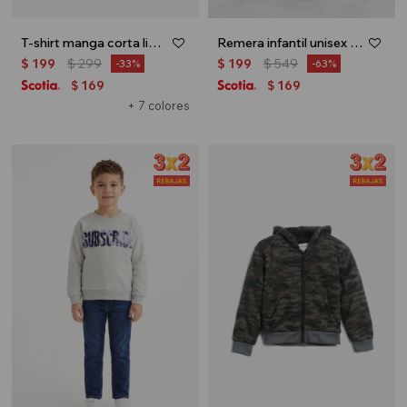
T-shirt manga corta lisa - Crudo
Remera infantil unisex Uruguay - Blanco
$
199
$
299
$
199
$
549
33
63
169
169
$
$
+ 7 colores