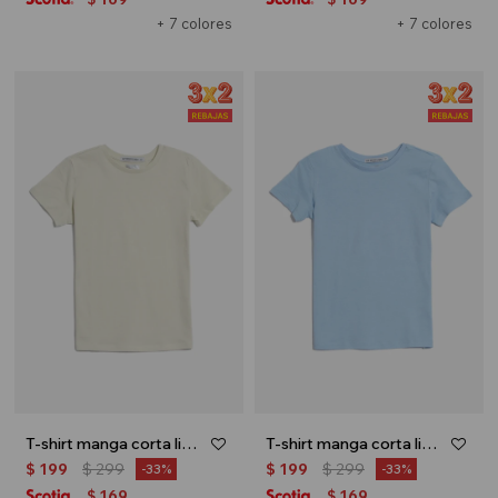
+ 7 colores
+ 7 colores
T-shirt manga corta lisa - Verde pastel
T-shirt manga corta lisa - Celeste
$
199
$
299
$
199
$
299
33
33
169
169
$
$