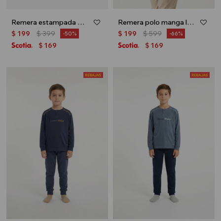
Remera estampada mangas largas - Blanco
Remera polo manga larga - Azul marino
$
199
$
399
$
199
$
599
50
66
169
169
$
$