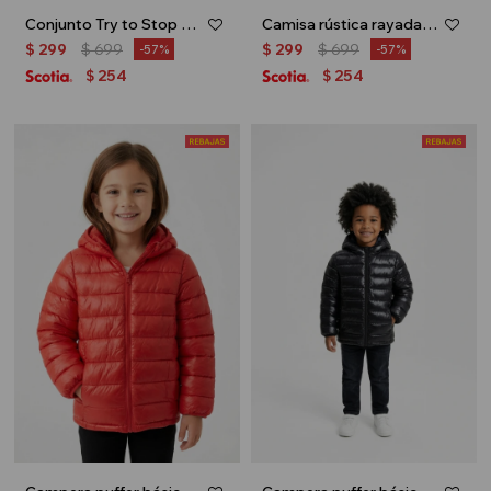
Conjunto Try to Stop me - Gris melange
Camisa rústica rayada - Beige
$
299
$
699
$
299
$
699
57
57
254
254
$
$