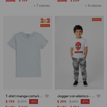
169
254
$
$
+ 7 colores
+ 4 colores
T-shirt manga corta lisa - Azul claro
Jogger con elástico - Verde militar
$
199
$
299
$
299
$
699
33
57