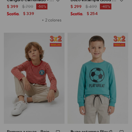
$
399
$
799
$
299
$
499
50
40
339
254
$
$
+ 2 colores
Remera a rayas - Rojo
Buzo estampa Play Great - Turquesa