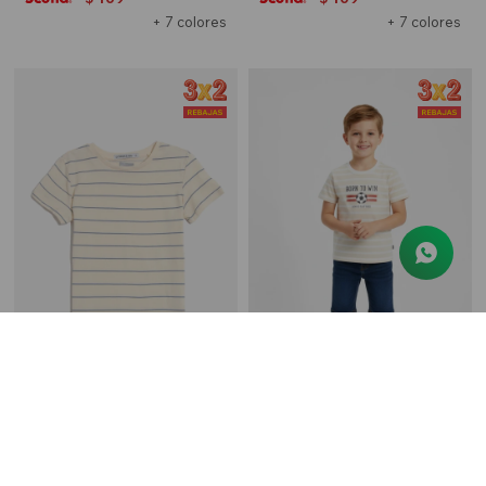
+ 7 colores
+ 7 colores
T-shirt manga corta con diseño - Amarillo
Remera rayada - Crudo
$
199
$
399
$
199
$
249
50
20
169
169
$
$