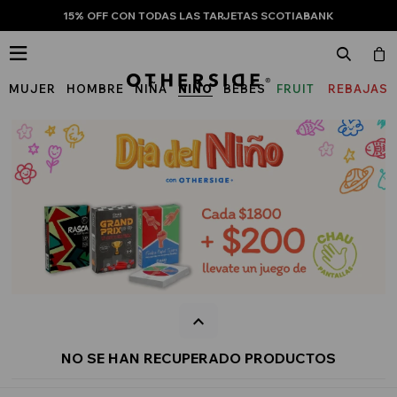
15% OFF CON TODAS LAS TARJETAS SCOTIABANK

MUJER
HOMBRE
NIÑA
NIÑO
BEBÉS
FRUIT
REBAJAS
OF
THE
LOOM
NO SE HAN RECUPERADO PRODUCTOS