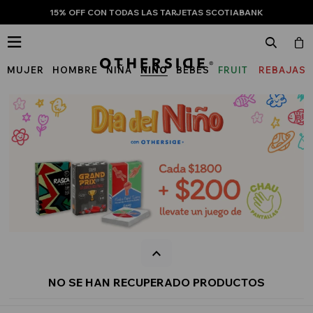
15% OFF CON TODAS LAS TARJETAS SCOTIABANK

MUJER
HOMBRE
NIÑA
NIÑO
BEBÉS
FRUIT
REBAJAS
OF
THE
LOOM
NO SE HAN RECUPERADO PRODUCTOS