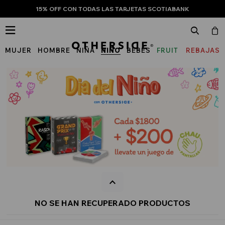
15% OFF CON TODAS LAS TARJETAS SCOTIABANK

MUJER
HOMBRE
NIÑA
NIÑO
BEBÉS
FRUIT
REBAJAS
OF
THE
LOOM
NO SE HAN RECUPERADO PRODUCTOS