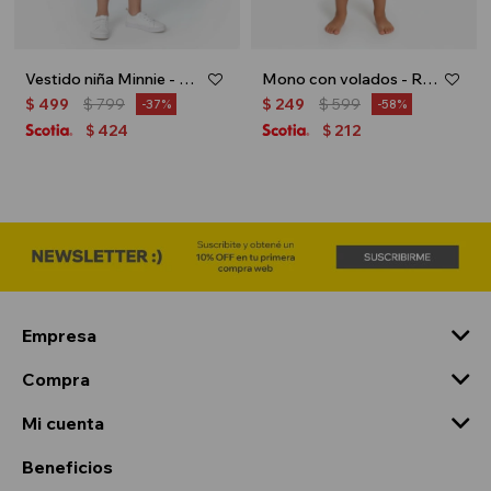
Vestido niña Minnie - Blanco
Mono con volados - Rosa
$
499
$
799
$
249
$
599
37
58
424
212
$
$
Empresa
Compra
Mi cuenta
Beneficios