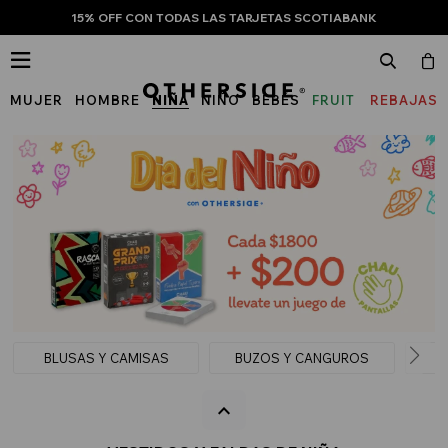
15% OFF CON TODAS LAS TARJETAS SCOTIABANK

MUJER
HOMBRE
NIÑA
NIÑO
BEBÉS
FRUIT
REBAJAS
OF
THE
LOOM
BLUSAS Y CAMISAS
BUZOS Y CANGUROS