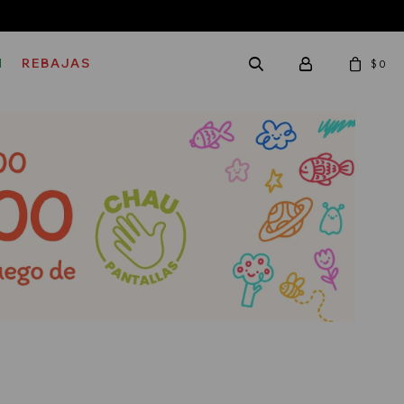
M
REBAJAS
$
0