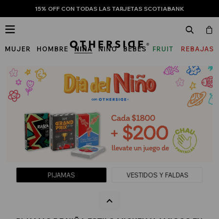
15% OFF CON TODAS LAS TARJETAS SCOTIABANK

MUJER
HOMBRE
NIÑA
NIÑO
BEBÉS
FRUIT
REBAJAS
OF
THE
LOOM
PIJAMAS
VESTIDOS Y FALDAS