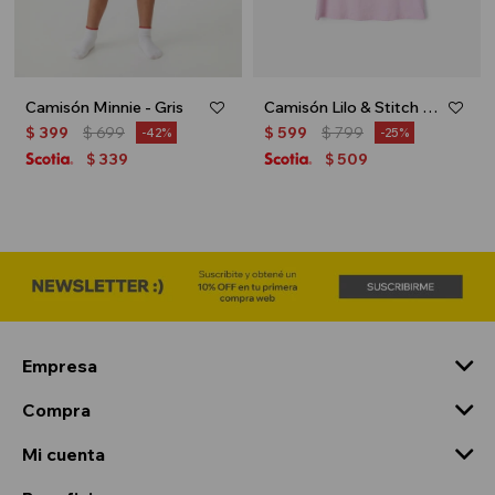
Camisón Minnie - Gris
Camisón Lilo & Stitch - Rosa
$
399
$
699
$
599
$
799
42
25
339
509
$
$
Empresa
Compra
Mi cuenta