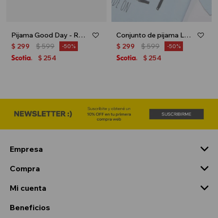
Pijama Good Day - Rosa
Conjunto de pijama Lazy - Celeste
$
299
$
599
$
299
$
599
50
50
254
254
$
$
Empresa
Compra
Mi cuenta
Beneficios