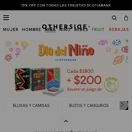
15% OFF CON TODAS LAS TARJETAS SCOTIABANK

MUJER
HOMBRE
NIÑA
NIÑO
BEBÉS
FRUIT
REBAJAS
OF
THE
LOOM
BLUSAS Y CAMISAS
BUZOS Y CANGUROS