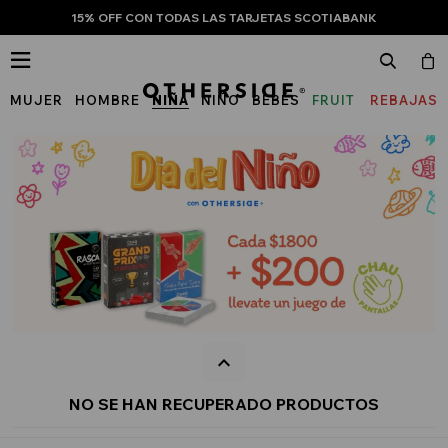
15% OFF CON TODAS LAS TARJETAS SCOTIABANK

MUJER
HOMBRE
NIÑA
NIÑO
BEBÉS
FRUIT
REBAJAS
OF
THE
LOOM
NO SE HAN RECUPERADO PRODUCTOS