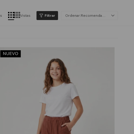
os
Vistas
Recomendados