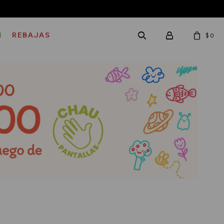
M
REBAJAS
$
0