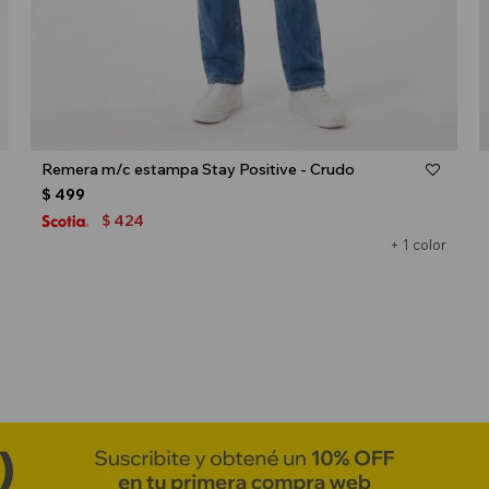
Talle
Remera m/c estampa Stay Positive - Crudo
$
499
424
$
+ 1 color