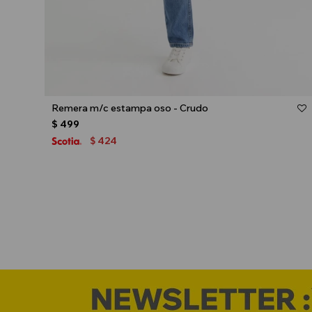
Talle
Remera m/c estampa oso - Crudo
$
499
424
$