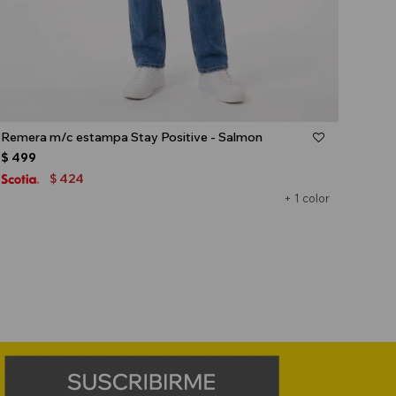
Talle
Remera m/c estampa Stay Positive - Salmon
$
499
424
$
+ 1 color