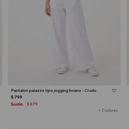
Talle
Pantalon palazzo tipo jogging liviano - Crudo
$
799
679
$
+ 2 colores