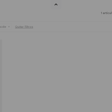
1 artícu
side
Quitar filtros