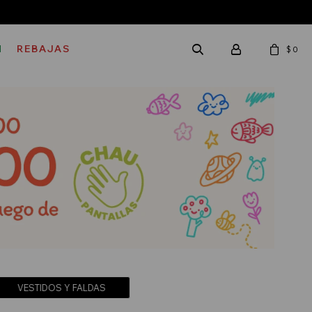
M
REBAJAS
$
0
VESTIDOS Y FALDAS