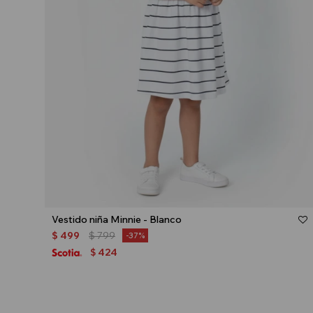
Talle
Vestido niña Minnie - Blanco
$
499
$
799
37
424
$