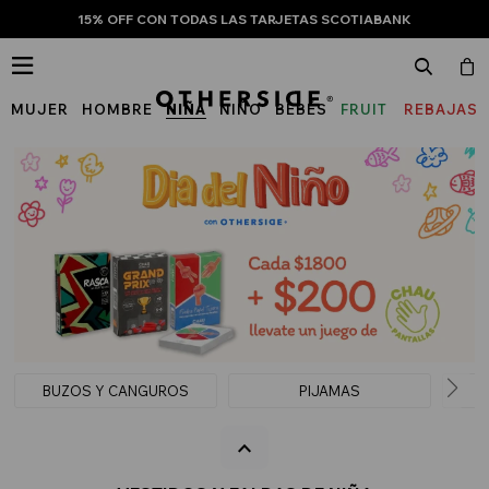
15% OFF CON TODAS LAS TARJETAS SCOTIABANK

MUJER
HOMBRE
NIÑA
NIÑO
BEBÉS
FRUIT
REBAJAS
OF
THE
LOOM
BUZOS Y CANGUROS
PIJAMAS