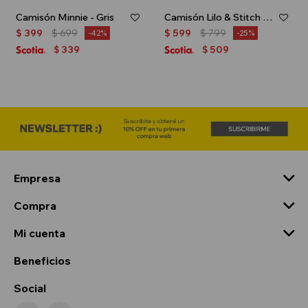
Camisón Minnie - Gris
Camisón Lilo & Stitch - Rosa
$
399
$
699
$
599
$
799
42
25
339
509
$
$
Empresa
Compra
Mi cuenta
Beneficios
Social