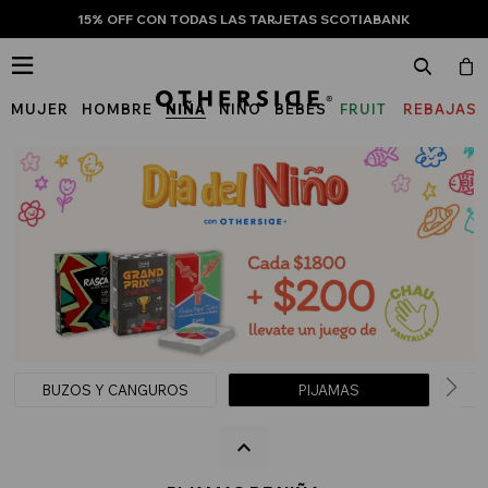
15% OFF CON TODAS LAS TARJETAS SCOTIABANK

MUJER
HOMBRE
NIÑA
NIÑO
BEBÉS
FRUIT
REBAJAS
OF
THE
LOOM
BUZOS Y CANGUROS
PIJAMAS