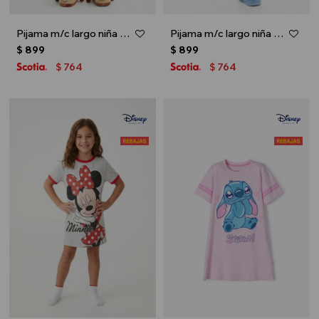
Pijama m/c largo niña toddler TOY STORY - Crudo
Pijama m/c largo niña LILO & STITCH - Rosa
$
899
$
899
764
764
$
$