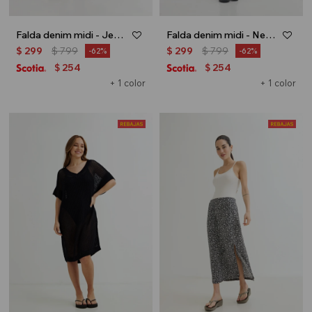
Falda denim midi - Jean medio
Falda denim midi - Negro
$
299
$
799
$
299
$
799
62
62
254
254
$
$
+ 1 color
+ 1 color