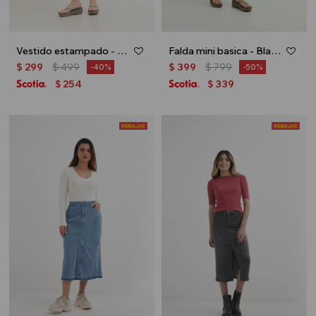
Vestido estampado - Rosa
Falda mini basica - Blanco
$
299
$
499
$
399
$
799
40
50
254
339
$
$