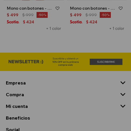
Mono con botones - Beige
Mono con botones - Lacre
$
499
$
999
$
499
$
999
50
50
424
424
$
$
+ 1 color
+ 1 color
Empresa
Compra
Mi cuenta
Beneficios
Social