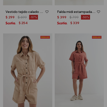
Vestido tejido calado - Negro
Falda midi estampada - Negro
$
299
$
699
$
399
$
799
57
50
254
339
$
$