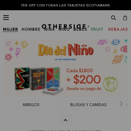
15% OFF CON TODAS LAS TARJETAS SCOTIABANK

MUJER
HOMBRE
NIÑA
NIÑO
BEBÉS
FRUIT
REBAJAS
OF
THE
LOOM
ABRIGOS
BLUSAS Y CAMISAS
BU