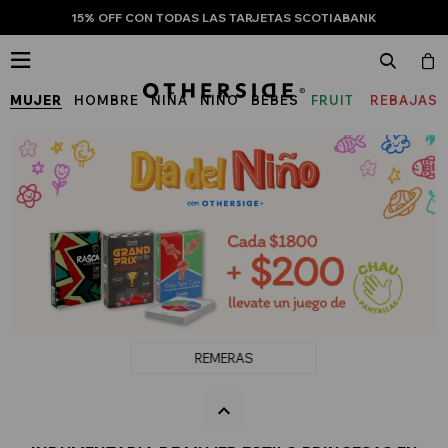
15% OFF CON TODAS LAS TARJETAS SCOTIABANK

MUJER
HOMBRE
NIÑA
NIÑO
BEBÉS
FRUIT
REBAJAS
OF
THE
LOOM
REMERAS