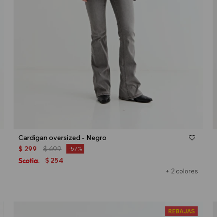
Talle
Cardigan oversized - Negro
$
299
$
699
57
254
$
+ 2 colores