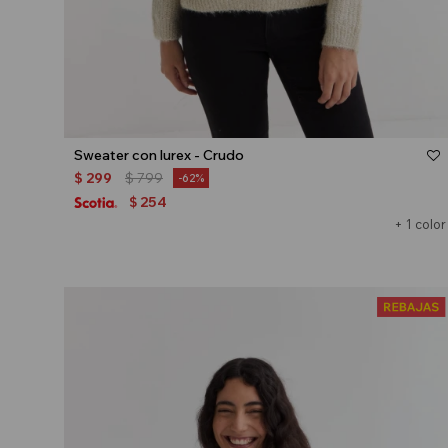
Talle
Sweater con lurex - Crudo
$
299
$
799
62
254
$
+ 1 color