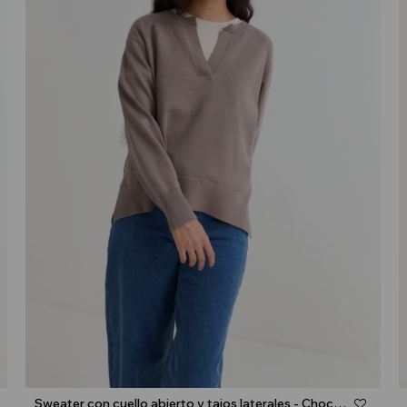
Talle
Sweater con cuello abierto y tajos laterales - Chocolate