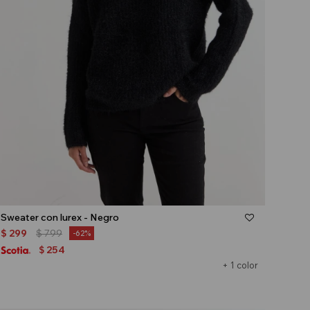
Talle
Sweater con lurex - Negro
$
299
$
799
62
254
$
+ 1 color