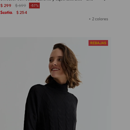
$
299
$
699
57
254
$
+ 2 colores