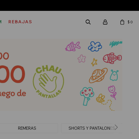
M
REBAJAS
$
0
REMERAS
SHORTS Y PANTALONES