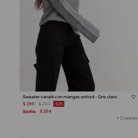
Talle
Sweater canalé con mangas oxford - Gris claro
$
299
$
799
62
254
$
+ 2 colores