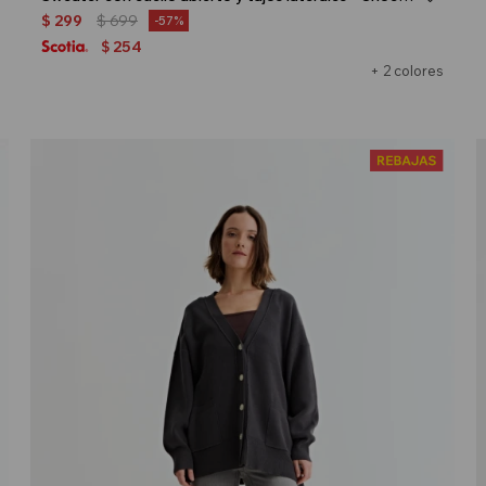
$
299
$
699
57
254
$
+ 2 colores