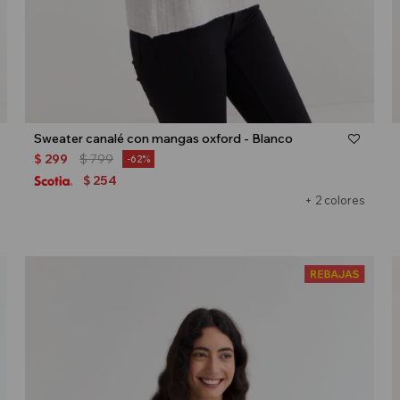
Talle
Sweater canalé con mangas oxford - Blanco
$
299
$
799
62
254
$
+ 2 colores