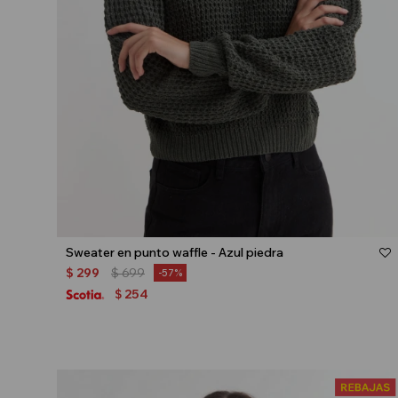
Talle
Sweater en punto waffle - Azul piedra
$
299
$
699
57
254
$