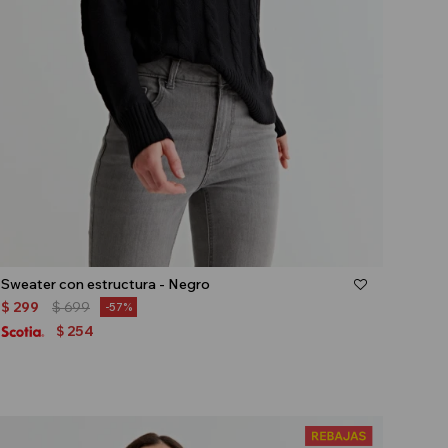
Talle
Sweater con estructura - Negro
$
299
$
699
57
254
$