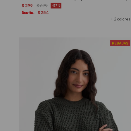
$
299
$
699
57
254
$
+ 2 colores