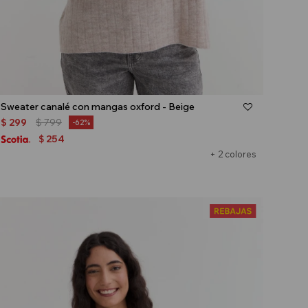
Talle
Sweater canalé con mangas oxford - Beige
$
299
$
799
62
254
$
+ 2 colores