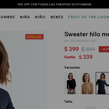
15% OFF CON TODAS LAS TARJETAS SCOTIABANK
HOMBRE
NIÑA
NIÑO
BEBÉS
FRUIT OF THE LOO
Sweater hilo me
OS11WGKS31-118
$
399
$
699
42
339
$
Variantes:
Talle: