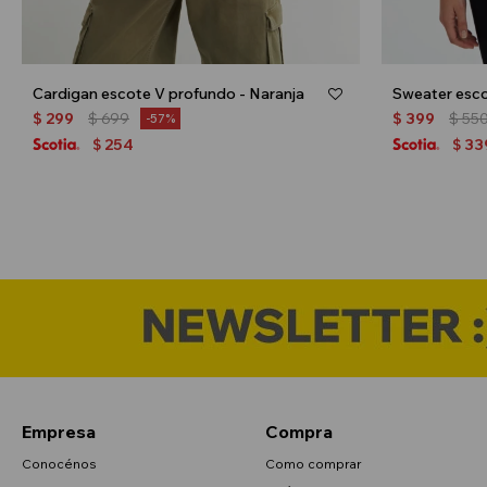
Cardigan escote V profundo - Naranja
Sweater esco
$
299
$
699
$
399
$
55
57
254
33
$
$
Empresa
Compra
Conocénos
Como comprar