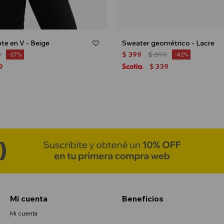
te en V - Beige
Sweater geométrico - Lacre
0
$
399
$
699
27
42
9
339
$
Mi cuenta
Beneficios
Mi cuenta