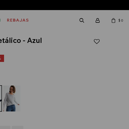
M
REBAJAS
$
0
tálico - Azul