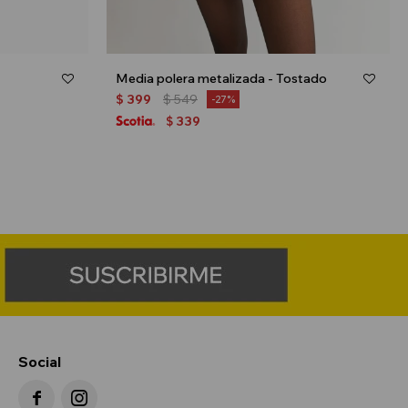
Media polera metalizada - Tostado
$
399
$
549
27
339
$
Social

