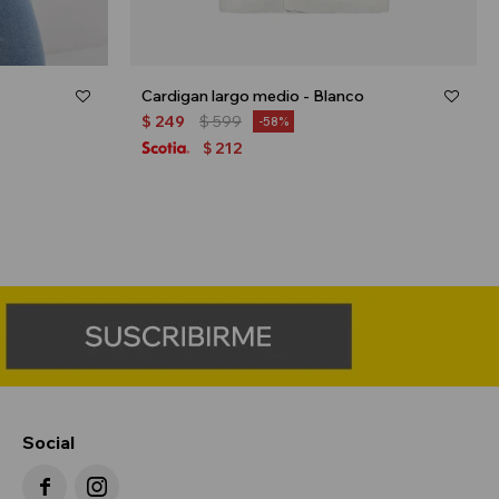
Cardigan largo medio - Blanco
$
249
$
599
58
212
$
Social

