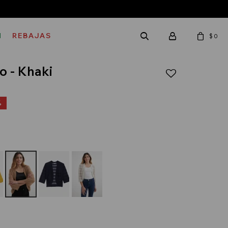
M
REBAJAS
$
0
o - Khaki