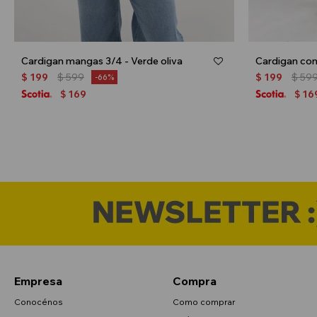
Cardigan mangas 3/4 - Verde oliva
Cardigan con
$
199
$
599
$
199
$
59
66
169
16
$
$
Empresa
Compra
Conocénos
Como comprar