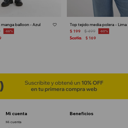
 manga balloon - Azul
Top tejido media polera - Lima
9
$
199
$
499
66
60
9
169
$
Mi cuenta
Beneficios
Mi cuenta