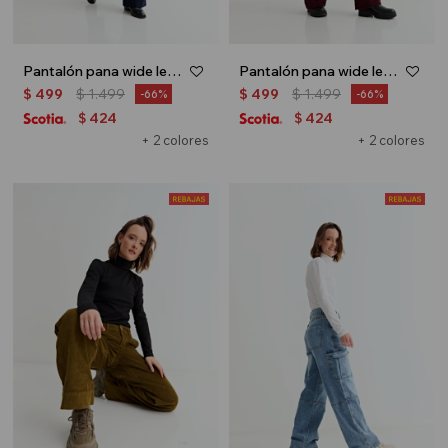
Pantalón pana wide leg - Azul marino
Pantalón pana wide leg - Bordo
$
499
$
1.499
$
499
$
1.499
66
66
424
424
$
$
+ 2 colores
+ 2 colores