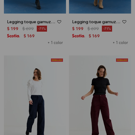
Legging toque gamuza - Negro
Legging toque gamuza - Tostado
$
199
$
699
$
199
$
699
71
71
169
169
$
$
+ 1 color
+ 1 color