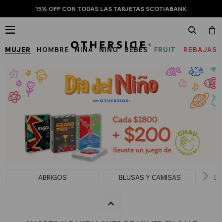
15% OFF CON TODAS LAS TARJETAS SCOTIABANK

MUJER
HOMBRE
NIÑA
NIÑO
BEBÉS
FRUIT
REBAJAS
OF
THE
LOOM
ABRIGOS
BLUSAS Y CAMISAS
BU