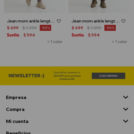
Jean mom ankle length - Gris
Jean mom ankle length - Jean negro
$
699
$
1.399
$
699
$
1.399
50
50
594
594
$
$
+ 1 color
+ 1 color
Empresa
Compra
Mi cuenta
Beneficios