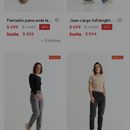
Pantalón pana wide leg - Ocre
Jean cargo full lenght con costuras - Jean medio
$
499
$
1.499
$
699
$
1.499
66
53
424
594
$
$
+ 2 colores