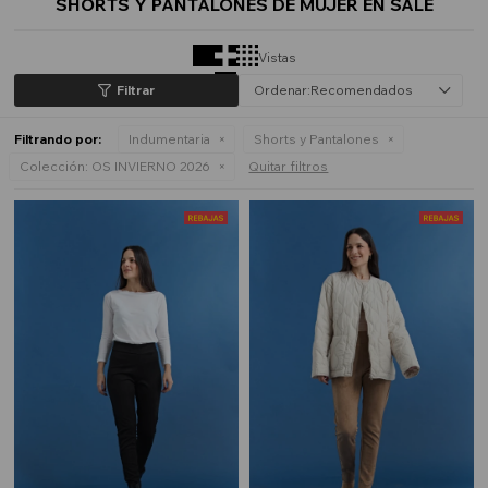
SHORTS Y PANTALONES DE MUJER EN SALE
Vistas
Recomendados
Filtrando por:
Indumentaria
Shorts y Pantalones
Colección:
OS INVIERNO 2026
Quitar filtros