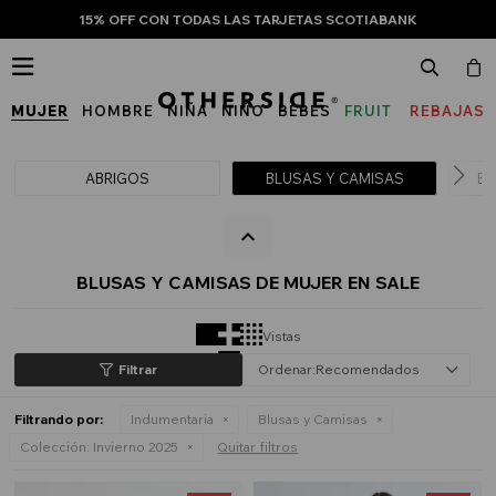
15% OFF CON TODAS LAS TARJETAS SCOTIABANK

MUJER
HOMBRE
NIÑA
NIÑO
BEBÉS
FRUIT
REBAJAS
OF
THE
ABRIGOS
BLUSAS Y CAMISAS
BU
LOOM
BLUSAS Y CAMISAS DE MUJER EN SALE
Vistas
Recomendados
Filtrando por:
Indumentaria
Blusas y Camisas
Colección:
Invierno 2025
Quitar filtros