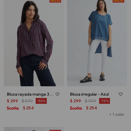
Blusa rayada manga 3/4 - Azul marino
Blusa irregular - Azul
$
299
$
599
$
299
$
999
50
70
254
254
$
$
+ 1 color