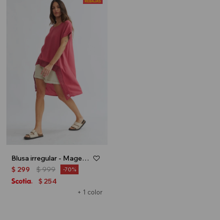
Blusa irregular - Magenta
$
299
$
999
70
254
$
+ 1 color