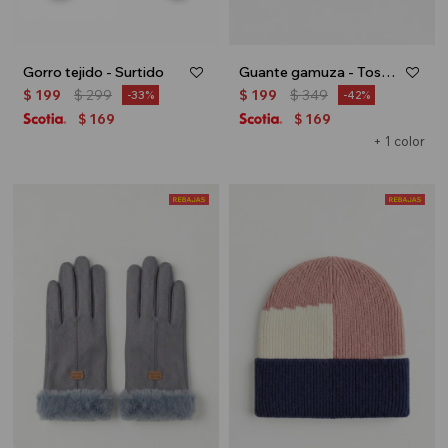
Gorro tejido - Surtido
Guante gamuza - Tostado
$
199
$
299
$
199
$
349
33
42
169
169
$
$
+ 1 color