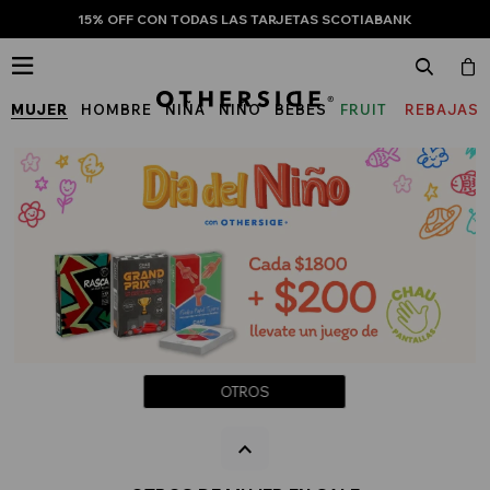
15% OFF CON TODAS LAS TARJETAS SCOTIABANK

MUJER
HOMBRE
NIÑA
NIÑO
BEBÉS
FRUIT
REBAJAS
OF
THE
LOOM
OTROS