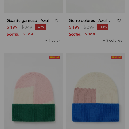
Guante gamuza - Azul
Gorro colores - Azul marino
$
199
$
349
$
199
$
299
42
33
169
169
$
$
+ 1 color
+ 3 colores