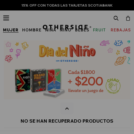
15% OFF CON TODAS LAS TARJETAS SCOTIABANK

MUJER
HOMBRE
NIÑA
NIÑO
BEBÉS
FRUIT
REBAJAS
OF
THE
LOOM
NO SE HAN RECUPERADO PRODUCTOS