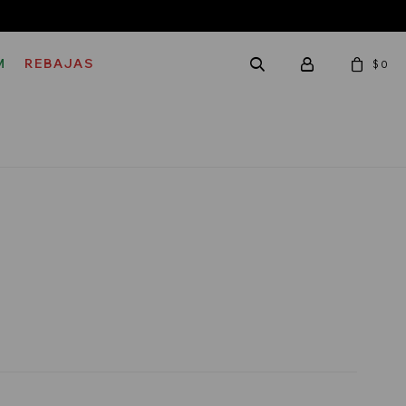
M
REBAJAS
$
0