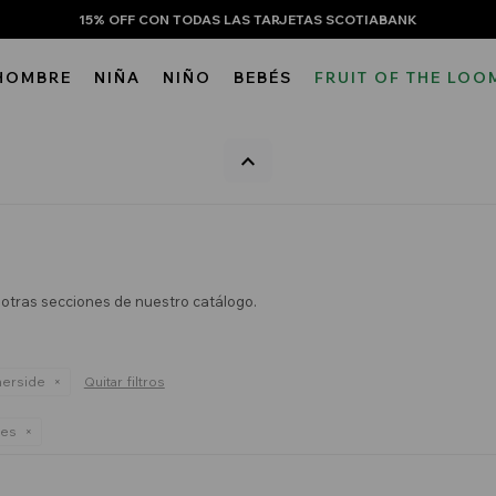
15% OFF CON TODAS LAS TARJETAS SCOTIABANK
HOMBRE
NIÑA
NIÑO
BEBÉS
FRUIT OF THE LOO
n otras secciones de nuestro catálogo.
herside
Quitar filtros
nes