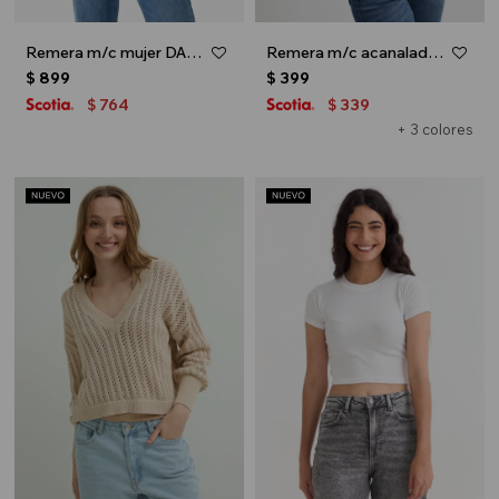
Remera m/c mujer DAISY - Celeste
Remera m/c acanalada cuello a la base - Gris melange
$
899
$
399
764
339
$
$
+ 3 colores