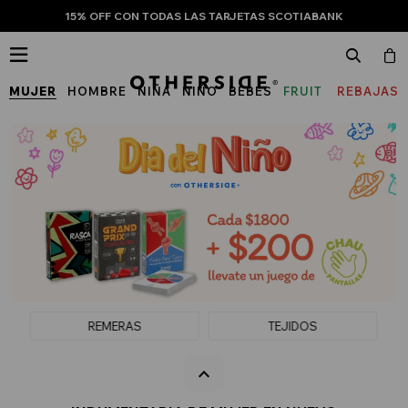
15% OFF CON TODAS LAS TARJETAS SCOTIABANK

MUJER
HOMBRE
NIÑA
NIÑO
BEBÉS
FRUIT
REBAJAS
OF
THE
LOOM
REMERAS
TEJIDOS