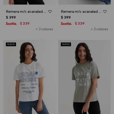
Remera m/c acanalada cuello a la base - Negro
Remera m/c acanalada cuello a la base - Azul marino
$
399
$
399
339
339
$
$
+ 3 colores
+ 3 colores