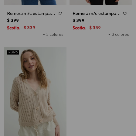
Remera m/c estampada colección Urbana - Crudo
Remera m/c estampada colección Urbana - Blanco y rojo
$
399
$
399
339
339
$
$
+ 3 colores
+ 3 colores