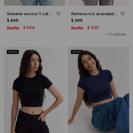
Sweater escote V calado - Beige
Remera m/c acanalada cuello a la base - Blanco
$
699
$
399
594
339
$
$
+ 3 colores