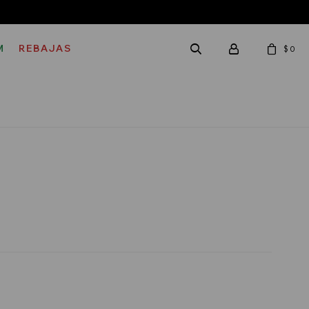
M
REBAJAS
$
0