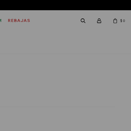
M
REBAJAS
$
0