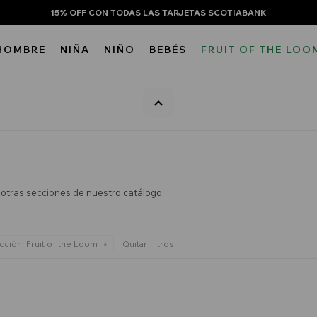
15% OFF CON TODAS LAS TARJETAS SCOTIABANK
HOMBRE
NIÑA
NIÑO
BEBÉS
FRUIT OF THE LOO
n otras secciones de nuestro catálogo.
cción:
Fruit of the Loom
Quitar filtros