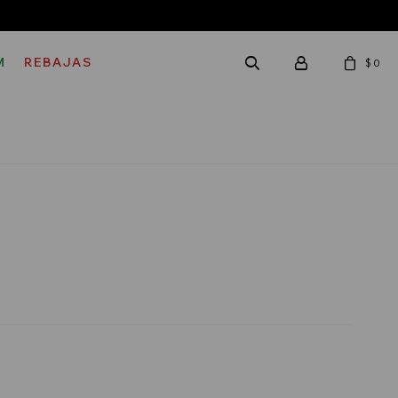
M
REBAJAS
$
0