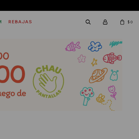
M
REBAJAS
$
0