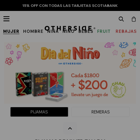
15% OFF CON TODAS LAS TARJETAS SCOTIABANK

MUJER
HOMBRE
NIÑA
NIÑO
BEBÉS
FRUIT
REBAJAS
OF
THE
LOOM
PIJAMAS
REMERAS