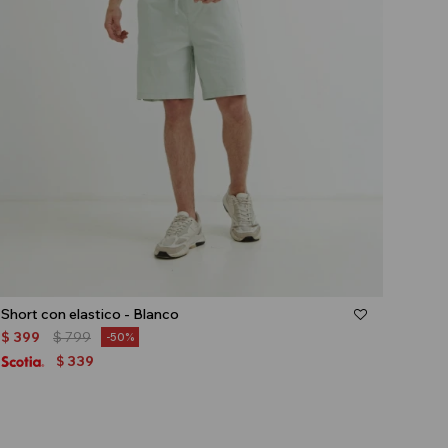
Talle
Short con elastico - Blanco
$
399
$
799
50
339
$