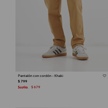
Talle
Pantalón con cordón - Khaki
$
799
679
$