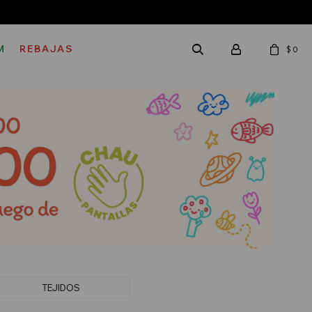
M
REBAJAS
$
0
TEJIDOS