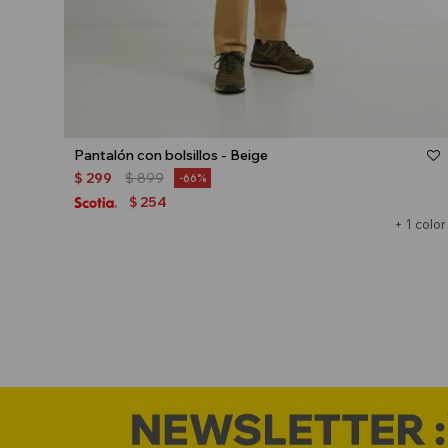
Talle
Pantalón con bolsillos - Beige
$
299
$
899
66
254
$
+ 1 color