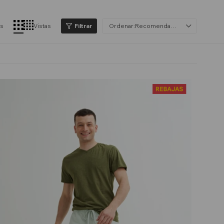
os
Vistas
Recomendados