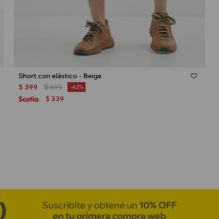
Talle
Short con elástico - Beige
$
399
$
699
42
339
$