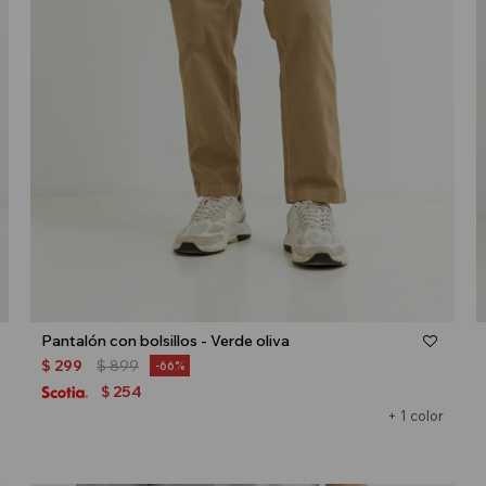
Talle
Pantalón con bolsillos - Verde oliva
$
299
$
899
66
254
$
+ 1 color