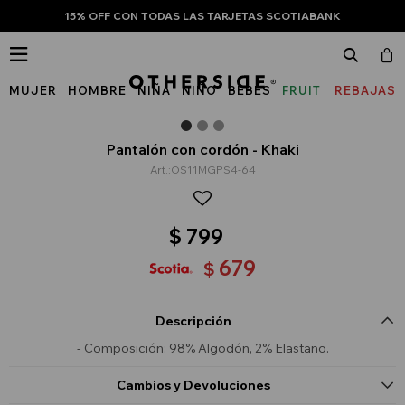
15% OFF CON TODAS LAS TARJETAS SCOTIABANK

MUJER
HOMBRE
NIÑA
NIÑO
BEBÉS
FRUIT
REBAJAS
OF
THE
Pantalón con cordón - Khaki
OS11MGPS4-64
LOOM
$
799
679
$
Descripción
- Composición: 98% Algodón, 2% Elastano.
Cambios y Devoluciones