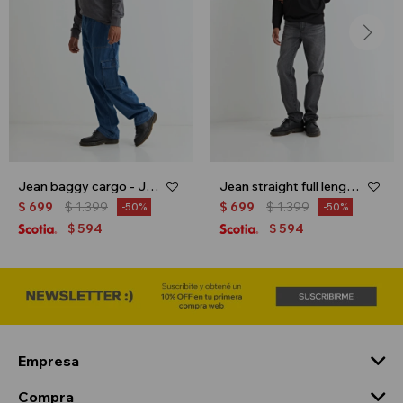
Jean baggy cargo - Jean oscuro
Jean straight full length - Gris oscuro
$
699
$
1.399
$
699
$
1.399
50
50
594
594
$
$
Empresa
Compra