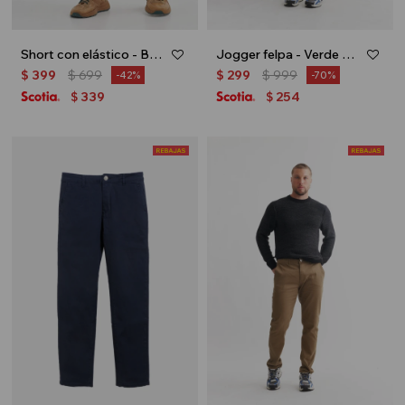
Short con elástico - Beige
Jogger felpa - Verde oliva
$
399
$
699
$
299
$
999
42
70
339
254
$
$