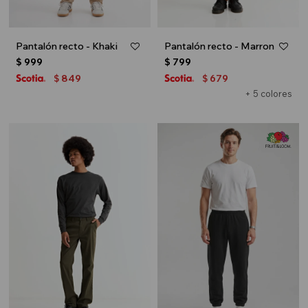
Pantalón recto - Khaki
Pantalón recto - Marron
$
999
$
799
849
679
$
$
+ 5 colores