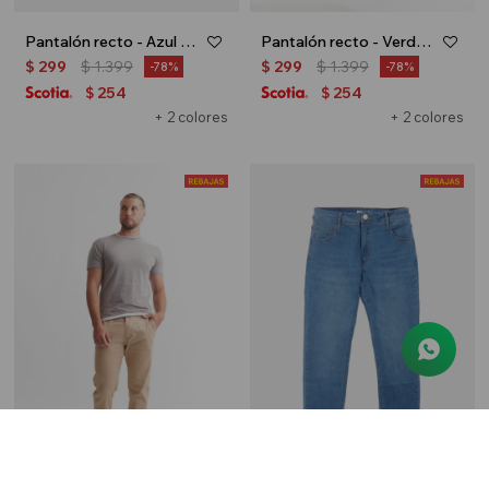
Pantalón recto - Azul marino
Pantalón recto - Verde oliva
$
299
$
1.399
$
299
$
1.399
78
78
254
254
$
$
+ 2 colores
+ 2 colores