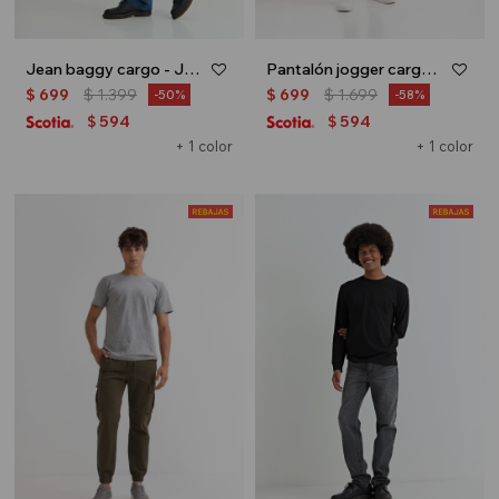
Jean baggy cargo - Jean oscuro
Pantalón jogger cargo - Azul marino
$
699
$
1.399
$
699
$
1.699
50
58
594
594
$
$
+ 1 color
+ 1 color