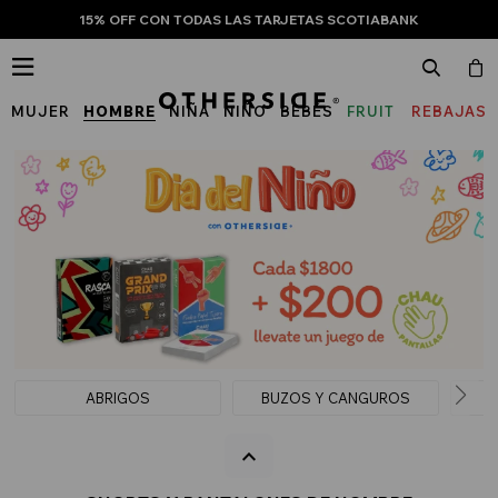
15% OFF CON TODAS LAS TARJETAS SCOTIABANK

MUJER
HOMBRE
NIÑA
NIÑO
BEBÉS
FRUIT
REBAJAS
OF
THE
LOOM
ABRIGOS
BUZOS Y CANGUROS