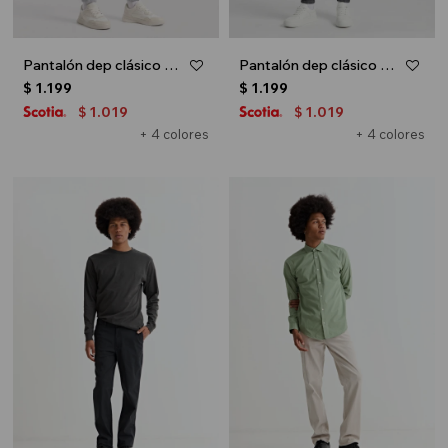
Pantalón dep clásico c/puños elásticos - UNISEX - Gris melange claro
Pantalón dep clásico c/puños elásticos - UNISEX - Gris melange oscuro
$
1.199
$
1.199
1.019
1.019
$
$
+ 4 colores
+ 4 colores