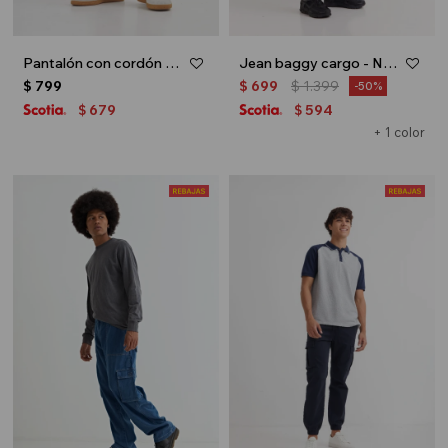
Pantalón con cordón - Khaki
Jean baggy cargo - Negro
$
799
$
699
$
1.399
50
679
594
$
$
+ 1 color