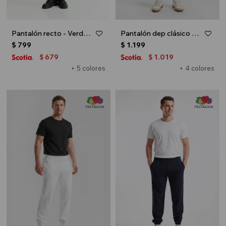
Pantalón recto - Verde ingles
Pantalón dep clásico c/puños elásticos - UNISEX - Negro
$
799
$
1.199
679
1.019
$
$
+ 5 colores
+ 4 colores