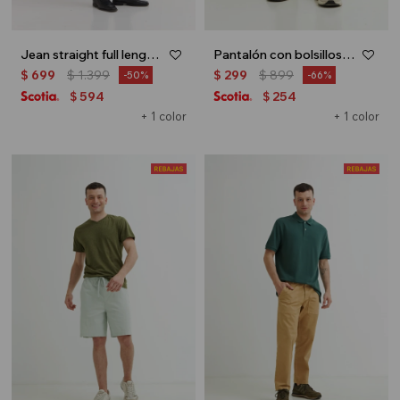
Jean straight full length - Jean medio
Pantalón con bolsillos - Verde oliva
$
699
$
1.399
$
299
$
899
50
66
594
254
$
$
+ 1 color
+ 1 color