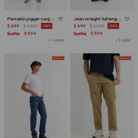
Pantalón jogger cargo - Verde oliva
Jean straight full length - Gris oscuro
$
699
$
1.699
$
699
$
1.399
58
50
594
594
$
$
+ 1 color
+ 1 color