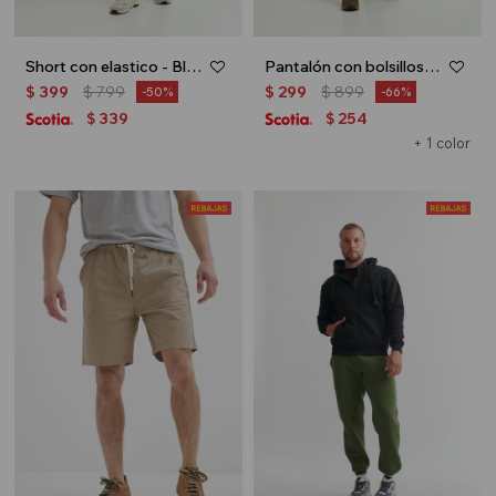
Short con elastico - Blanco
Pantalón con bolsillos - Beige
$
399
$
799
$
299
$
899
50
66
339
254
$
$
+ 1 color