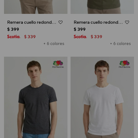
Remera cuello redondo ICONIC 150 - Azul marino
Remera cuello redondo ICONIC 150 - Verde oliva
$
399
$
399
339
339
$
$
+ 6 colores
+ 6 colores