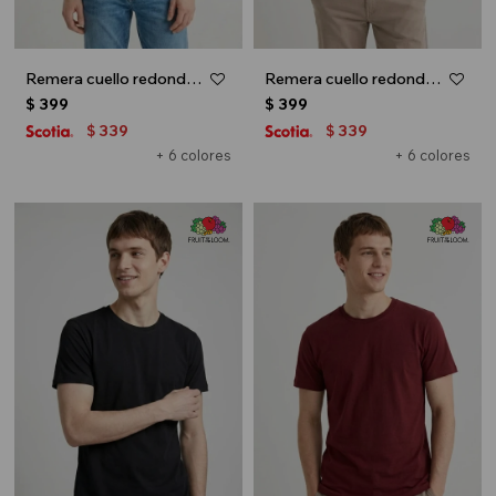
Remera cuello redondo ICONIC 150 - Gris melange oscuro
Remera cuello redondo ICONIC 150 - Blanco
$
399
$
399
339
339
$
$
+ 6 colores
+ 6 colores