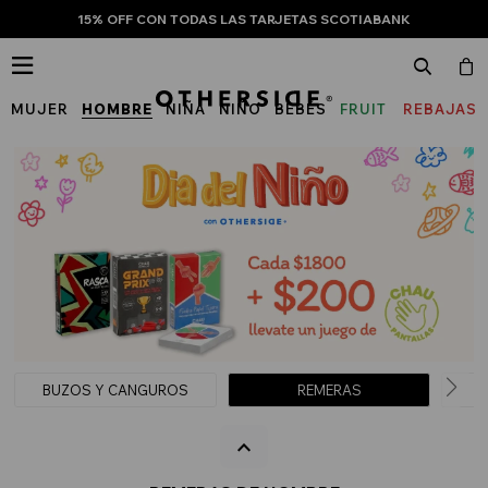
15% OFF CON TODAS LAS TARJETAS SCOTIABANK

MUJER
HOMBRE
NIÑA
NIÑO
BEBÉS
FRUIT
REBAJAS
OF
THE
LOOM
BUZOS Y CANGUROS
REMERAS