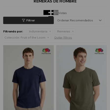
REMERAS DE HOMBRE
Vistas
Recomendados
Filtrando por:
Indumentaria
Remeras
Colección:
Fruit of the Loom
Quitar filtros