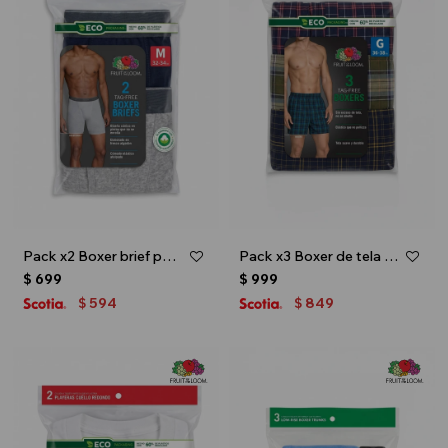
Pack x2 Boxer brief para caballero - Azul marino
Pack x3 Boxer de tela para caballero - Multicolor
$
699
$
999
594
849
$
$