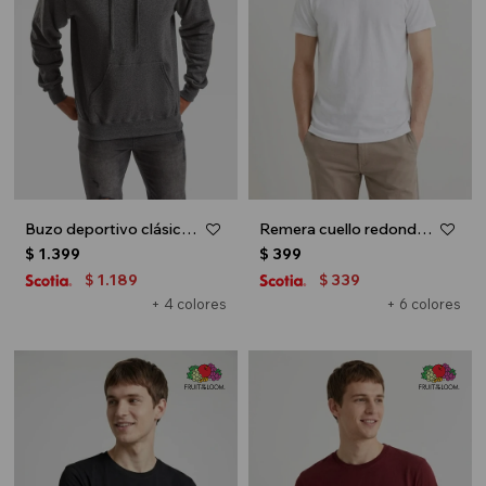
Buzo deportivo clásico con capucha - Gris melange oscuro
Remera cuello redondo ICONIC 150 - Blanco
$
1.399
$
399
1.189
339
$
$
+ 4 colores
+ 6 colores