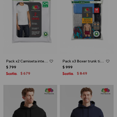
Pack x2 Camiseta interior escote redondo - Blanco
Pack x3 Boxer trunk tiro bajo para caballero - Multicolor
$
799
$
999
679
849
$
$