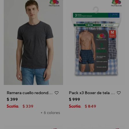
Remera cuello redondo ICONIC 150 - Gris melange oscuro
Pack x3 Boxer de tela para caballero - Multicolor
$
399
$
999
339
849
$
$
+ 6 colores