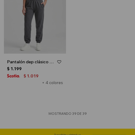
Pantalón dep clásico c/puños elásticos - UNISEX - Gris melange oscuro
$
1.199
1.019
$
+ 4 colores
MOSTRANDO
39
DE
39