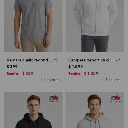
Remera cuello redondo ICONIC 150 - Gris
Campera deportiva clásica con capucha - UNISEX - Blanco
$
399
$
1.599
339
1.359
$
$
+ 6 colores
+ 3 colores