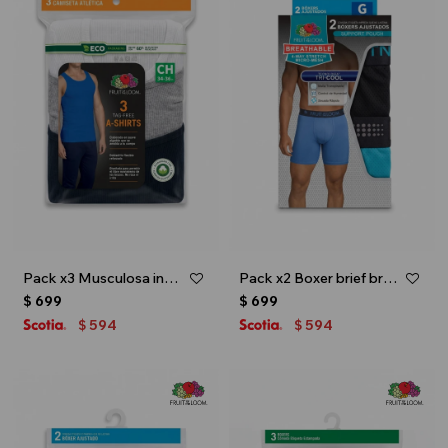
Pack x3 Musculosa interior para caballero - Multicolor
Pack x2 Boxer brief breathable 2.0 - caballero - Multicolor
$
699
$
699
594
594
$
$