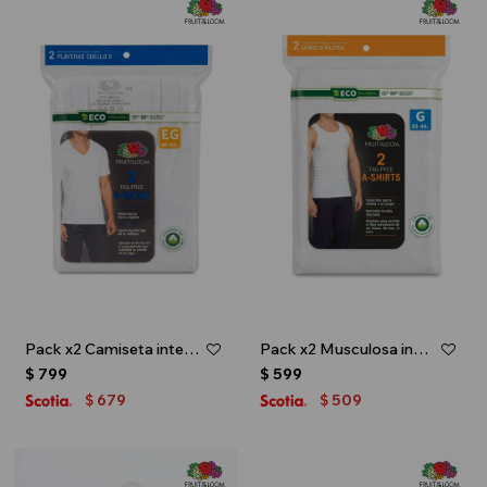
Pack x2 Camiseta interior escote V - caballero - Blanco
Pack x2 Musculosa interior para caballero - Blanco
$
799
$
599
679
509
$
$