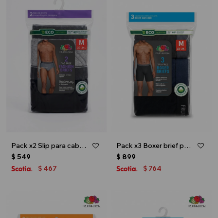
Pack x2 Slip para caballero - Multicolor
Pack x3 Boxer brief para caballero - Negro
$
549
$
899
467
764
$
$