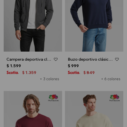
Campera deportiva clásica con capucha - UNISEX - Gris melange oscuro
Buzo deportivo clásico escote redondo - UNISEX - Azul marino
$
1.599
$
999
1.359
849
$
$
+ 3 colores
+ 6 colores