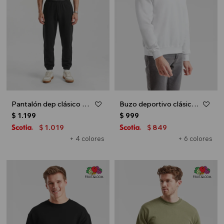
Pantalón dep clásico c/puños elásticos - UNISEX - Negro
Buzo deportivo clásico escote redondo - UNISEX - Blanco
$
1.199
$
999
1.019
849
$
$
+ 4 colores
+ 6 colores