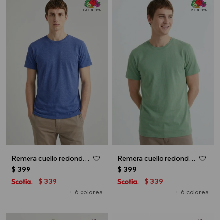
Remera cuello redondo ICONIC 150 - Azul marino
Remera cuello redondo ICONIC 150 - Verde oliva
$
399
$
399
339
339
$
$
+ 6 colores
+ 6 colores