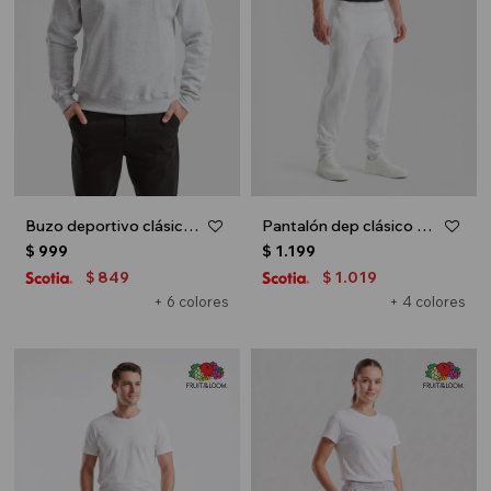
Buzo deportivo clásico escote redondo - UNISEX - Gris melange claro
Pantalón dep clásico c/puños elásticos - UNISEX - Blanco
$
999
$
1.199
849
1.019
$
$
+ 6 colores
+ 4 colores