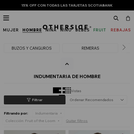
15% OFF CON TODAS LAS TARJETAS SCOTIABANK

MUJER
HOMBRE
NIÑA
NIÑO
BEBÉS
FRUIT
REBAJAS
OF
THE
BUZOS Y CANGUROS
REMERAS
LOOM
INDUMENTARIA DE HOMBRE
Vistas
Recomendados
Filtrando por:
Indumentaria
Colección:
Fruit of the Loom
Quitar filtros