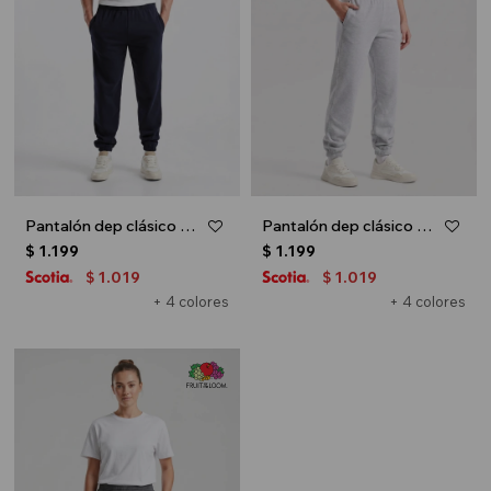
Pantalón dep clásico c/puños elásticos - UNISEX - Azul oscuro
Pantalón dep clásico c/puños elásticos - UNISEX - Gris melange claro
$
1.199
$
1.199
1.019
1.019
$
$
+ 4 colores
+ 4 colores