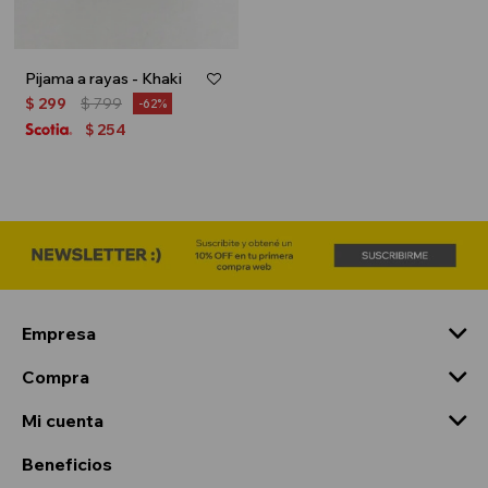
Pijama a rayas - Khaki
$
299
$
799
62
254
$
Empresa
Compra
Mi cuenta
Beneficios