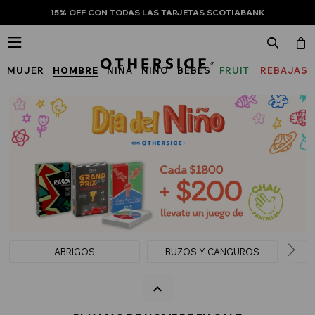
15% OFF CON TODAS LAS TARJETAS SCOTIABANK

MUJER
HOMBRE
NIÑA
NIÑO
BEBÉS
FRUIT
REBAJAS
OF
THE
LOOM
ABRIGOS
BUZOS Y CANGUROS